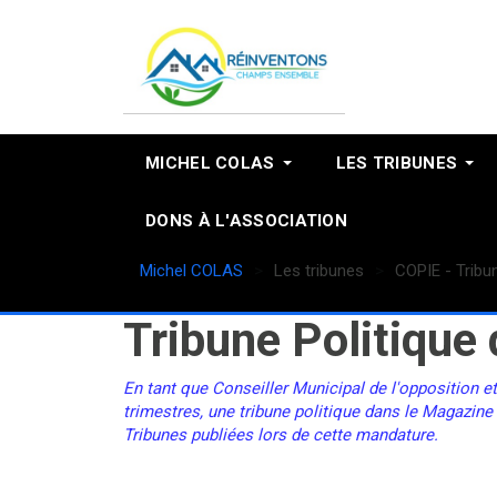
MICHEL COLAS
LES TRIBUNES
DONS À L'ASSOCIATION
Michel COLAS
Les tribunes
COPIE - Tribu
Tribune Politiqu
En tant que Conseiller Municipal de l'opposition e
trimestres, une tribune politique dans le Magazine
Tribunes publiées lors de cette mandature.