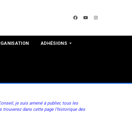
facebook
youtube
instagram
RGANISATION
ADHÉSIONS
nseil, je suis amené à publier, tous les
s trouverez dans cette page l'historique des