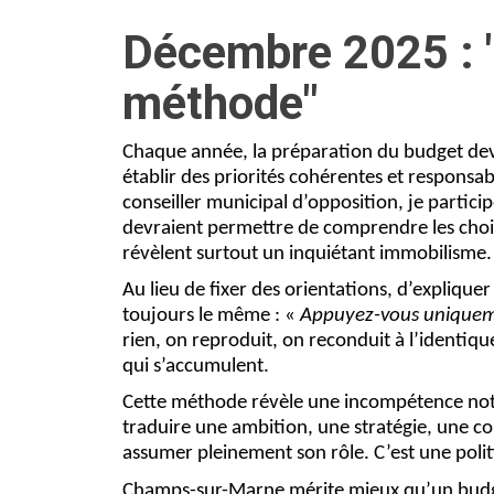
Décembre 2025 : 
méthode"
Chaque année, la préparation du budget devra
établir des priorités cohérentes et responsabl
conseiller municipal d’opposition, je partic
devraient permettre de comprendre les choix p
révèlent surtout un inquiétant immobilisme.
Au lieu de fixer des orientations, d’expliqu
toujours le même : «
Appuyez-vous uniqueme
rien, on reproduit, on reconduit à l’identiq
qui s’accumulent.
Cette méthode révèle une incompétence nota
traduire une ambition, une stratégie, une com
assumer pleinement son rôle. C’est une politi
Champs-sur-Marne mérite mieux qu’un budget 