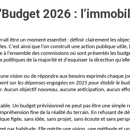
"Budget 2026 : l’immob
it être un moment essentiel : définir clairement les object
es. C’est ainsi que l’on construit une action publique utile,
ipe à l’ensemble des commissions où sont présentés les budge
olitiques de la majorité et d’esquisser la direction qu’elle 
er une vision ou de répondre aux besoins exprimés chaque jou
nt sur les dépenses engagées en 2025 pour établir le bu
ue. Aucun objectif nouveau, aucune anticipation, aucun effo
ble. Un budget prévisionnel ne peut pas être une simple r
préhension fine de la réalité du terrain. En refusant de déf
que figée, sans idée, sans projet, sans écoute et sans persp
par habitude. Elle mérite une vision, une méthode et un cap