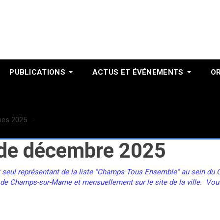
PUBLICATIONS
ACTUS ET ÉVÉNEMENTS
O
nes 2025
COPIE - Décembre 2
e de décembre 2025
t seul représentant de la liste "Champs Tous Ensemble" au sein du Co
 de Champs-sur-Marne et mensuellement sur le site de la ville. Vou