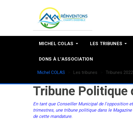
MICHEL COLAS
LES TRIBUNES
DONS À L'ASSOCIATION
Michel COLAS
Les tribunes
Tribunes 2022
Tribune Politique 
En tant que Conseiller Municipal de l'opposition e
trimestres, une tribune politique dans le Magazine
de cette mandature.