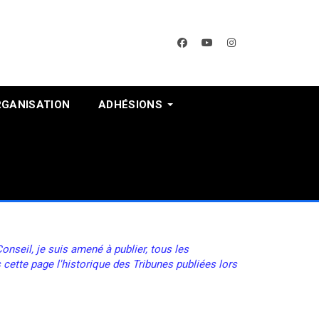
facebook
youtube
instagram
RGANISATION
ADHÉSIONS
nseil, je suis amené à publier, tous les
 cette page l'historique des Tribunes publiées lors