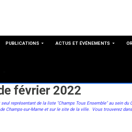
PUBLICATIONS
ACTUS ET ÉVÉNEMENTS
O
Février 2022
de février 2022
t seul représentant de la liste "Champs Tous Ensemble" au sein du Co
 de Champs-sur-Marne et sur le site de la ville. Vous trouverez dans