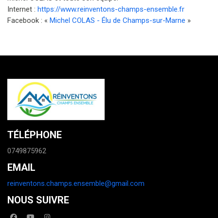
Internet :
https://www.reinventons-champs-ensemble.fr
Facebook : «
Michel COLAS - Élu de Champs-sur-Marne
»
TÉLÉPHONE
0749875962
EMAIL
reinventons.champs.ensemble@gmail.com
NOUS SUIVRE
facebook
youtube
instagram