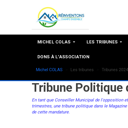
MICHEL COLAS
LES TRIBUNES
DONS À L'ASSOCIATION
Michel COLAS
Les tribunes
Tribunes 2024
Tribune Politiqu
En tant que Conseiller Municipal de l'opposition e
trimestres, une tribune politique dans le Magazine
de cette mandature.