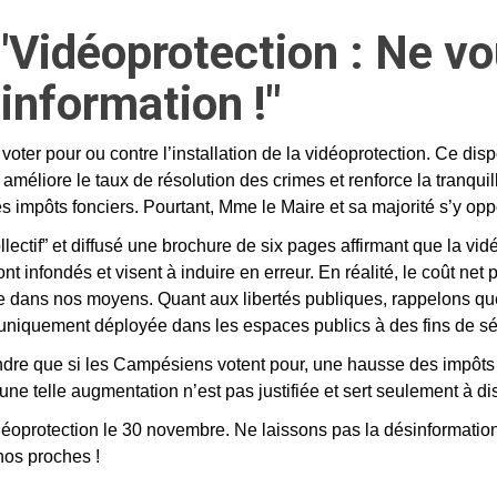
Vidéoprotection : Ne vo
information !"
ter pour ou contre l’installation de la vidéoprotection. Ce dispos
 améliore le taux de résolution des crimes et renforce la tranqui
des impôts fonciers. Pourtant, Mme le Maire et sa majorité s’y o
collectif” et diffusé une brochure de six pages affirmant que la vid
t infondés et visent à induire en erreur. En réalité, le coût net 
reste dans nos moyens. Quant aux libertés publiques, rappelons qu
 uniquement déployée dans les espaces publics à des fins de sé
ndre que si les Campésiens votent pour, une hausse des impôts f
 une telle augmentation n’est pas justifiée et sert seulement à 
éoprotection le 30 novembre. Ne laissons pas la désinformation 
 nos proches !