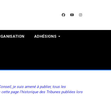
facebook
youtube
instagram
RGANISATION
ADHÉSIONS
nseil, je suis amené à publier, tous les
 cette page l'historique des Tribunes publiées lors