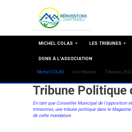
MICHEL COLAS
LES TRIBUNES
DONS À L'ASSOCIATION
Michel COLAS
Les tribunes
Tribunes 2022
Tribune Politiqu
En tant que Conseiller Municipal de l'opposition e
trimestres, une tribune politique dans le Magazine
de cette mandature.