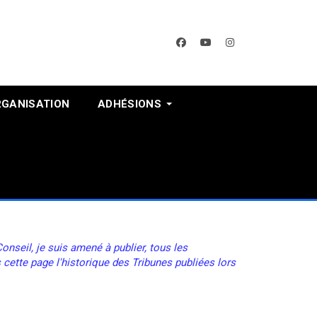
facebook
youtube
instagram
RGANISATION
ADHÉSIONS
nseil, je suis amené à publier, tous les
 cette page l'historique des Tribunes publiées lors