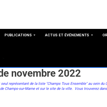
PUBLICATIONS
ACTUS ET ÉVÉNEMENTS
O
Novembre 2022
e de novembre 2022
t seul représentant de la liste "Champs Tous Ensemble" au sein du Co
 de Champs-sur-Marne et sur le site de la ville. Vous trouverez dans