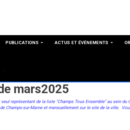
PUBLICATIONS
ACTUS ET ÉVÉNEMENTS
O
Mars 2025
e de mars2025
t seul représentant de la liste "Champs Tous Ensemble" au sein du Co
 de Champs-sur-Marne et mensuellement sur le site de la ville. Vou