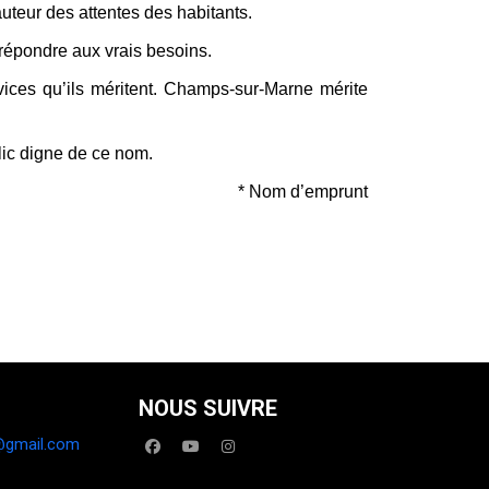
auteur des attentes des habitants.
répondre aux vrais besoins.
vices qu’ils méritent. Champs-sur-Marne mérite
lic digne de ce nom.
* Nom d’emprunt
NOUS SUIVRE
@gmail.com
facebook
youtube
instagram