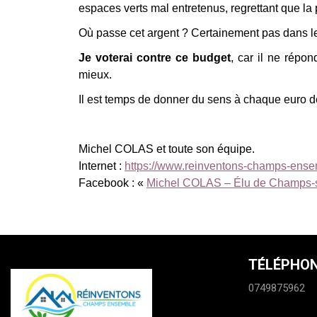
espaces verts mal entretenus, regrettant que la p
Où passe cet argent ? Certainement pas dans le
Je voterai contre ce budget
, car il ne répo
mieux.
Il est temps de donner du sens à chaque euro dép
Michel COLAS et toute son équipe.
Internet :
https://www.reinventons-champs-ensem
Facebook : «
Michel COLAS – Élu de Champs-
TÉLÉPHO
0749875962