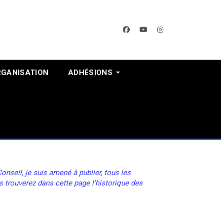
facebook
youtube
instagram
RGANISATION
ADHÉSIONS
nseil, je suis amené à publier, tous les
s trouverez dans cette page l'historique des