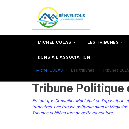
MICHEL COLAS
LES TRIBUNES
DONS À L'ASSOCIATION
Michel COLAS
Les tribunes
Tribunes 2025
Tribune Politiqu
En tant que Conseiller Municipal de l'opposition e
trimestres, une tribune politique dans le Magazine
Tribunes publiées lors de cette mandature.