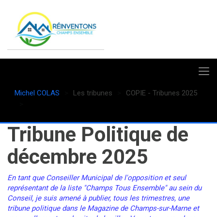
Michel COLAS
Les tribunes
COPIE - Tribunes 2025
COPIE - Décembre 3
Tribune Politique de
décembre 2025
En tant que Conseiller Municipal de l'opposition et seul
représentant de la liste "Champs Tous Ensemble" au sein du
Conseil, je suis amené à publier, tous les trimestres, une
tribune politique dans le Magazine de Champs-sur-Marne et